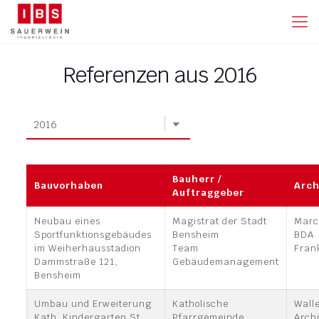
Referenzen aus 2016
Bauherr /
Bauvorhaben
Arch
Auftraggeber
Neubau eines
Magistrat der Stadt
Marc
Sportfunktionsgebäudes
Bensheim
BDA
im Weiherhausstadion
Team
Fran
Dammstraße 121,
Gebäudemanagement
Bensheim
Umbau und Erweiterung
Katholische
Wall
Kath. Kindergarten St.
Pfarrgemeinde
Arch