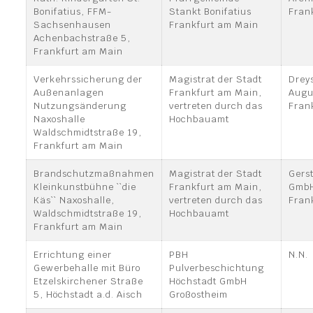
Bonifatius, FFM-
Stankt Bonifatius
Fran
Sachsenhausen
Frankfurt am Main
Achenbachstraße 5,
Frankfurt am Main
Verkehrssicherung der
Magistrat der Stadt
Dreys
Außenanlagen
Frankfurt am Main,
Augu
Nutzungsänderung
vertreten durch das
Fran
Naxoshalle
Hochbauamt
Waldschmidtstraße 19,
Frankfurt am Main
Brandschutzmaßnahmen
Magistrat der Stadt
Gers
Kleinkunstbühne ``die
Frankfurt am Main,
Gmb
Käs`` Naxoshalle,
vertreten durch das
Fran
Waldschmidtstraße 19,
Hochbauamt
Frankfurt am Main
Errichtung einer
PBH
N.N.
Gewerbehalle mit Büro
Pulverbeschichtung
Etzelskirchener Straße
Höchstadt GmbH
5, Höchstadt a.d. Aisch
Großostheim