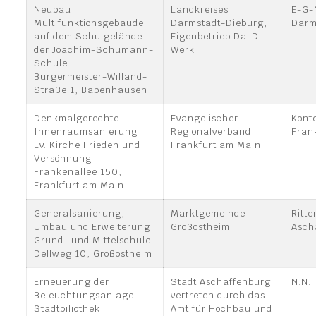
Neubau
Landkreises
E-G-
Multifunktionsgebäude
Darmstadt-Dieburg,
Darm
auf dem Schulgelände
Eigenbetrieb Da-Di-
der Joachim-Schumann-
Werk
Schule
Bürgermeister-Willand-
Straße 1, Babenhausen
Denkmalgerechte
Evangelischer
Konte
Innenraumsanierung
Regionalverband
Fran
Ev. Kirche Frieden und
Frankfurt am Main
Versöhnung
Frankenallee 150,
Frankfurt am Main
Generalsanierung,
Marktgemeinde
Ritt
Umbau und Erweiterung
Großostheim
Asch
Grund- und Mittelschule
Dellweg 10, Großostheim
Erneuerung der
Stadt Aschaffenburg
N.N.
Beleuchtungsanlage
vertreten durch das
Stadtbiliothek
Amt für Hochbau und