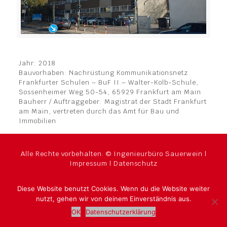
Jahr: 2018
Bauvorhaben: Nachrüstung Kommunikationsnetz
Frankfurter Schulen – BuF II – Walter-Kolb-Schule,
Sossenheimer Weg 50-54, 65929 Frankfurt am Main
Bauherr / Auftraggeber: Magistrat der Stadt Frankfurt
am Main, vertreten durch das Amt für Bau und
Immobilien
Alle Rechte vorbehalten. © Ingenieurbüro Sauerwein |
Impressum
|
Datenschutz
Diese Website benutzt Cookies. Wenn du die Website weiter
nutzt, gehen wir von deinem Einverständnis aus.
OK
Datenschutzerklärung