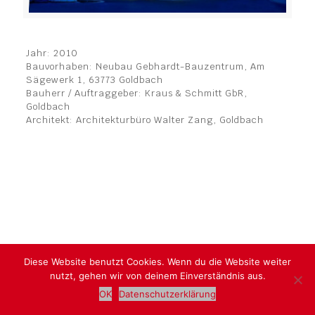
Jahr: 2010
Bauvorhaben: Neubau Gebhardt-Bauzentrum, Am
Sägewerk 1, 63773 Goldbach
Bauherr / Auftraggeber: Kraus & Schmitt GbR,
Goldbach
Architekt: Architekturbüro Walter Zang, Goldbach
Diese Website benutzt Cookies. Wenn du die Website weiter
Alle Rechte vorbehalten. © Ingenieurbüro Sauerwein |
nutzt, gehen wir von deinem Einverständnis aus.
Impressum
|
Datenschutz
OK
Datenschutzerklärung